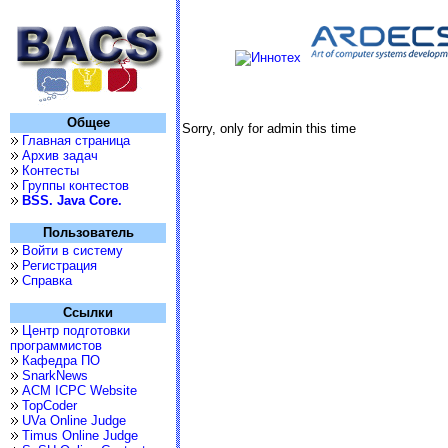
Общее
Sorry, only for admin this time
Главная страница
Архив задач
Контесты
Группы контестов
BSS. Java Core.
Пользователь
Войти в систему
Регистрация
Справка
Ссылки
Центр подготовки
программистов
Кафедра ПО
SnarkNews
ACM ICPC Website
TopCoder
UVa Online Judge
Timus Online Judge