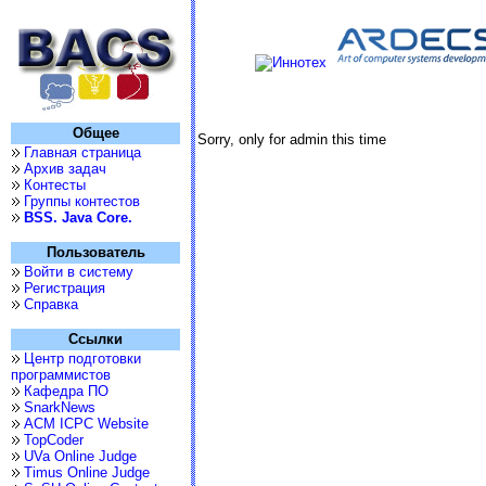
Общее
Sorry, only for admin this time
Главная страница
Архив задач
Контесты
Группы контестов
BSS. Java Core.
Пользователь
Войти в систему
Регистрация
Справка
Ссылки
Центр подготовки
программистов
Кафедра ПО
SnarkNews
ACM ICPC Website
TopCoder
UVa Online Judge
Timus Online Judge