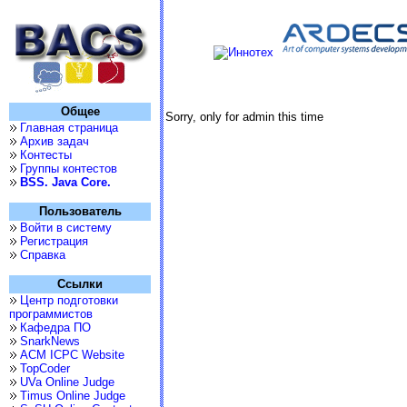
Общее
Sorry, only for admin this time
Главная страница
Архив задач
Контесты
Группы контестов
BSS. Java Core.
Пользователь
Войти в систему
Регистрация
Справка
Ссылки
Центр подготовки
программистов
Кафедра ПО
SnarkNews
ACM ICPC Website
TopCoder
UVa Online Judge
Timus Online Judge