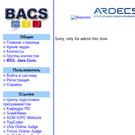
Общее
Sorry, only for admin this time
Главная страница
Архив задач
Контесты
Группы контестов
BSS. Java Core.
Пользователь
Войти в систему
Регистрация
Справка
Ссылки
Центр подготовки
программистов
Кафедра ПО
SnarkNews
ACM ICPC Website
TopCoder
UVa Online Judge
Timus Online Judge