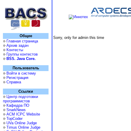
Общее
Sorry, only for admin this time
Главная страница
Архив задач
Контесты
Группы контестов
BSS. Java Core.
Пользователь
Войти в систему
Регистрация
Справка
Ссылки
Центр подготовки
программистов
Кафедра ПО
SnarkNews
ACM ICPC Website
TopCoder
UVa Online Judge
Timus Online Judge