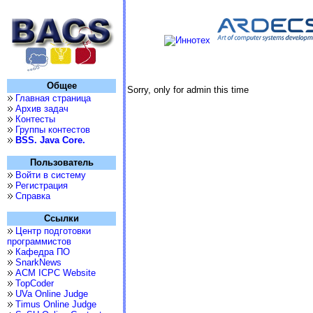
Общее
Sorry, only for admin this time
Главная страница
Архив задач
Контесты
Группы контестов
BSS. Java Core.
Пользователь
Войти в систему
Регистрация
Справка
Ссылки
Центр подготовки
программистов
Кафедра ПО
SnarkNews
ACM ICPC Website
TopCoder
UVa Online Judge
Timus Online Judge