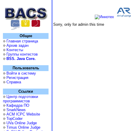
Sorry, only for admin this time
Общее
Главная страница
Архив задач
Контесты
Группы контестов
BSS. Java Core.
Пользователь
Войти в систему
Регистрация
Справка
Ссылки
Центр подготовки
программистов
Кафедра ПО
SnarkNews
ACM ICPC Website
TopCoder
UVa Online Judge
Timus Online Judge