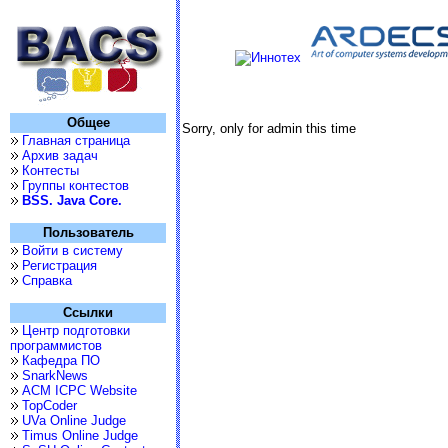
Общее
Sorry, only for admin this time
Главная страница
Архив задач
Контесты
Группы контестов
BSS. Java Core.
Пользователь
Войти в систему
Регистрация
Справка
Ссылки
Центр подготовки
программистов
Кафедра ПО
SnarkNews
ACM ICPC Website
TopCoder
UVa Online Judge
Timus Online Judge