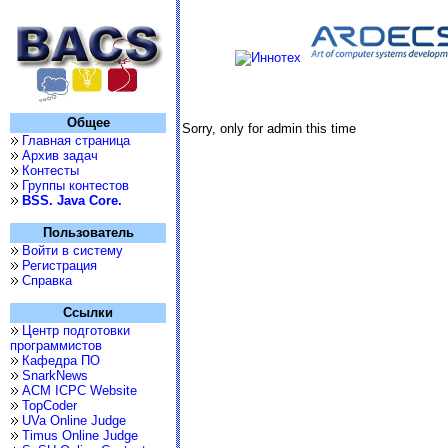
Общее
Sorry, only for admin this time
Главная страница
Архив задач
Контесты
Группы контестов
BSS. Java Core.
Пользователь
Войти в систему
Регистрация
Справка
Ссылки
Центр подготовки
программистов
Кафедра ПО
SnarkNews
ACM ICPC Website
TopCoder
UVa Online Judge
Timus Online Judge