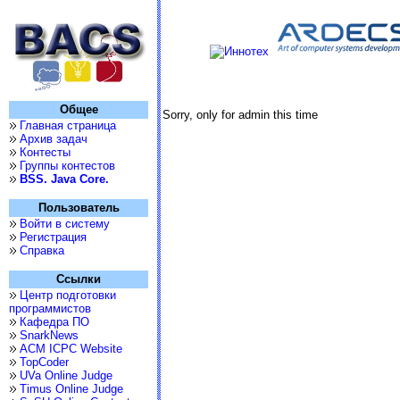
Общее
Sorry, only for admin this time
Главная страница
Архив задач
Контесты
Группы контестов
BSS. Java Core.
Пользователь
Войти в систему
Регистрация
Справка
Ссылки
Центр подготовки
программистов
Кафедра ПО
SnarkNews
ACM ICPC Website
TopCoder
UVa Online Judge
Timus Online Judge