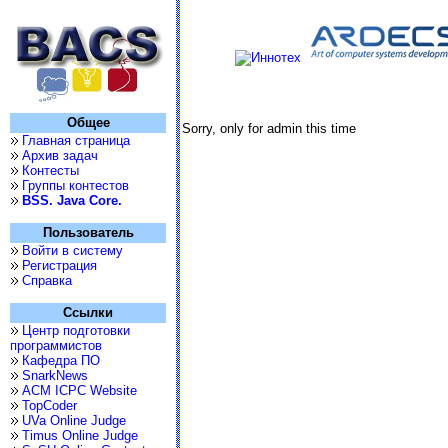
Общее
Sorry, only for admin this time
Главная страница
Архив задач
Контесты
Группы контестов
BSS. Java Core.
Пользователь
Войти в систему
Регистрация
Справка
Ссылки
Центр подготовки
программистов
Кафедра ПО
SnarkNews
ACM ICPC Website
TopCoder
UVa Online Judge
Timus Online Judge