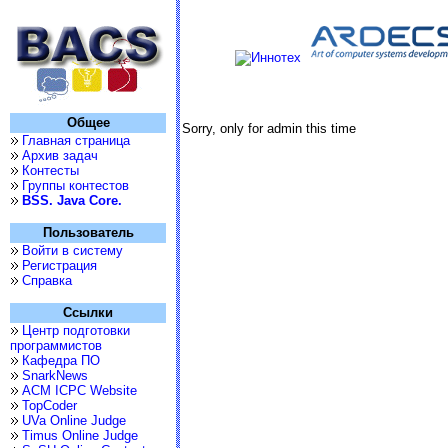
Общее
Sorry, only for admin this time
Главная страница
Архив задач
Контесты
Группы контестов
BSS. Java Core.
Пользователь
Войти в систему
Регистрация
Справка
Ссылки
Центр подготовки
программистов
Кафедра ПО
SnarkNews
ACM ICPC Website
TopCoder
UVa Online Judge
Timus Online Judge