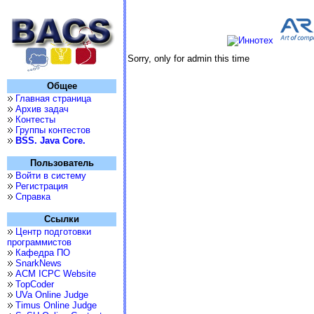
Sorry, only for admin this time
Общее
Главная страница
Архив задач
Контесты
Группы контестов
BSS. Java Core.
Пользователь
Войти в систему
Регистрация
Справка
Ссылки
Центр подготовки
программистов
Кафедра ПО
SnarkNews
ACM ICPC Website
TopCoder
UVa Online Judge
Timus Online Judge