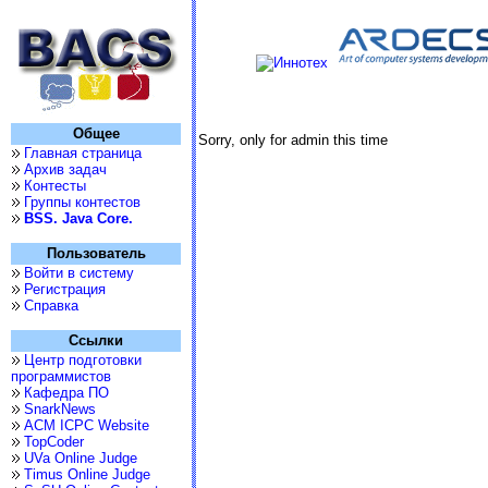
Общее
Sorry, only for admin this time
Главная страница
Архив задач
Контесты
Группы контестов
BSS. Java Core.
Пользователь
Войти в систему
Регистрация
Справка
Ссылки
Центр подготовки
программистов
Кафедра ПО
SnarkNews
ACM ICPC Website
TopCoder
UVa Online Judge
Timus Online Judge