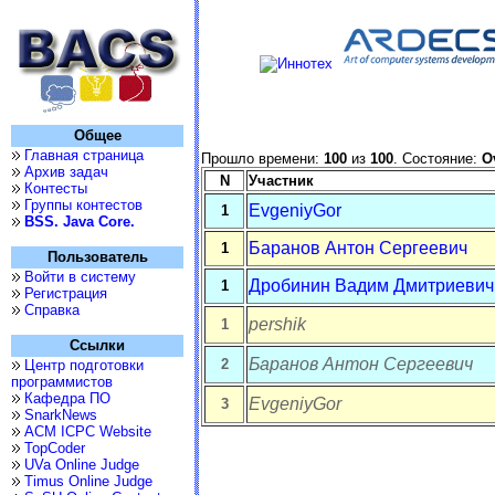
Общее
Главная страница
Прошло времени:
100
из
100
. Состояние:
O
Архив задач
N
Участник
Контесты
Группы контестов
EvgeniyGor
1
BSS. Java Core.
Баранов Антон Сергеевич
1
Пользователь
Войти в систему
Дробинин Вадим Дмитриевич
1
Регистрация
Справка
pershik
1
Ссылки
Баранов Антон Сергеевич
2
Центр подготовки
программистов
Кафедра ПО
EvgeniyGor
3
SnarkNews
ACM ICPC Website
TopCoder
UVa Online Judge
Timus Online Judge