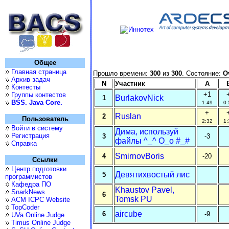
Общее
Главная страница
Прошло времени:
300
из
300
. Состояние:
O
Архив задач
N
Участник
A
Контесты
+1
Группы контестов
BurlakovNick
1
BSS. Java Core.
1:49
0:
+
Ruslan
2
Пользователь
2:32
1:
Войти в систему
Дима, используй
Регистрация
3
-3
файлы ^_^ O_o #_#
Справка
SmirnovBoris
4
-20
Ссылки
Центр подготовки
Девятихвостый лис
5
программистов
Кафедра ПО
Khaustov Pavel,
SnarkNews
6
Tomsk PU
ACM ICPC Website
TopCoder
aircube
6
-9
UVa Online Judge
Timus Online Judge