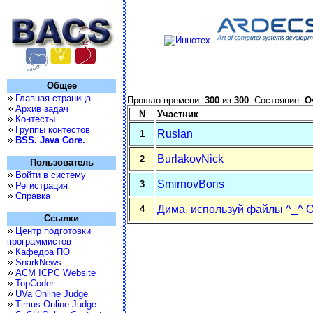
Общее
Главная страница
Прошло времени:
300
из
300
. Состояние:
O
Архив задач
N
Участник
Контесты
Группы контестов
Ruslan
1
BSS. Java Core.
BurlakovNick
2
Пользователь
Войти в систему
SmirnovBoris
3
Регистрация
Справка
Дима, используй файлы ^_^ 
4
Ссылки
Центр подготовки
программистов
Кафедра ПО
SnarkNews
ACM ICPC Website
TopCoder
UVa Online Judge
Timus Online Judge