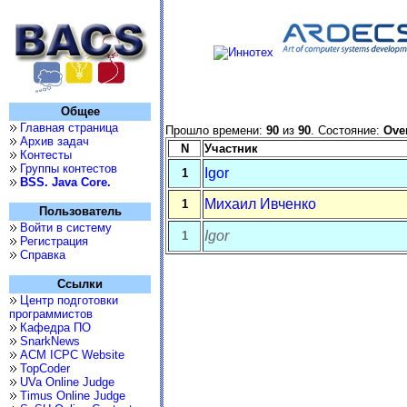
Общее
Главная страница
Прошло времени:
90
из
90
. Состояние:
Ove
Архив задач
N
Участник
Контесты
Группы контестов
Igor
1
BSS. Java Core.
Михаил Ивченко
1
Пользователь
Войти в систему
Igor
1
Регистрация
Справка
Ссылки
Центр подготовки
программистов
Кафедра ПО
SnarkNews
ACM ICPC Website
TopCoder
UVa Online Judge
Timus Online Judge