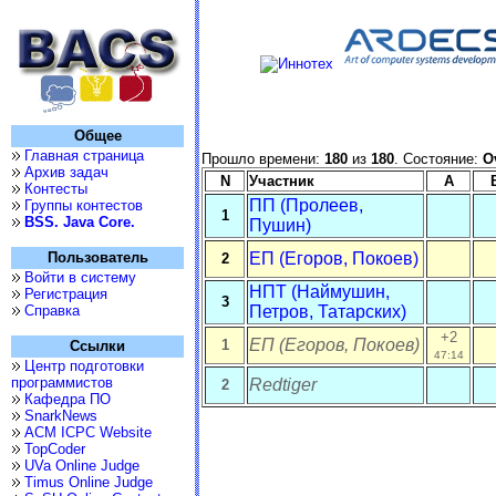
Общее
Главная страница
Прошло времени:
180
из
180
. Состояние:
O
Архив задач
N
Участник
A
Контесты
ПП (Пролеев,
Группы контестов
1
BSS. Java Core.
Пушин)
Пользователь
ЕП (Егоров, Покоев)
2
Войти в систему
НПТ (Наймушин,
Регистрация
3
Справка
Петров, Татарских)
+2
ЕП (Егоров, Покоев)
1
Ссылки
47:14
Центр подготовки
программистов
Redtiger
2
Кафедра ПО
SnarkNews
ACM ICPC Website
TopCoder
UVa Online Judge
Timus Online Judge