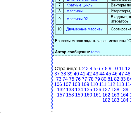
7
Кратные циклы
Векторы по
8
Массивы
Итераторы, 
Входные, в
9
Массивы 02
итераторы
10
Двумерные массивы
Сортировк
Вопросы можно задать через механизм "Со
Автор сообщения:
taras
Страница:
1
2
3
4
5
6
7
8
9
10
11
12
37
38
39
40
41
42
43
44
45
46
47
48
73
74
75
76
77
78
79
80
81
82
83
8
106
107
108
109
110
111
112
113
11
132
133
134
135
136
137
138
139
157
158
159
160
161
162
163
164
182
183
184