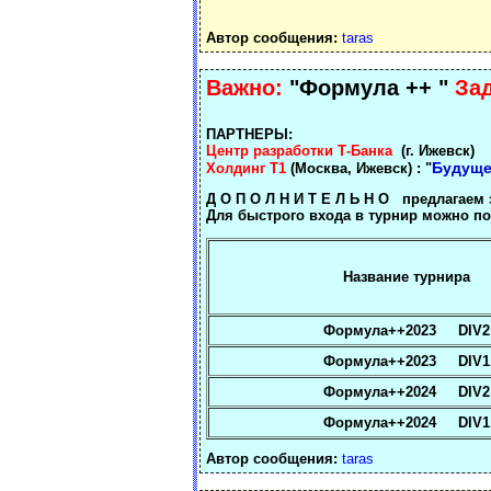
Автор сообщения:
taras
Важно:
"Формула ++ "
Зад
ПАРТНЕРЫ:
Центр разработки Т-Банка
(г. Ижевск)
Будуще
Холдинг Т1
(Москва, Ижевск) : "
Д О П О Л Н И Т Е Л Ь Н О предлагаем
Для быстрого входа в турнир можно п
Название турнира
Формула++2023 DIV2
Формула++2023 DIV1
Формула++2024 DIV2
Формула++2024 DIV1
Автор сообщения:
taras