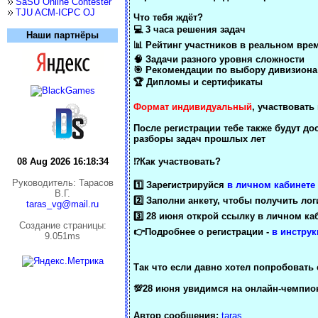
SaSU Online Contester
TJU ACM-ICPC OJ
Что тебя ждёт?
💻 3 часа решения задач
Наши партнёры
📊 Рейтинг участников в реальном вре
🧠 Задачи разного уровня сложности
🎯 Рекомендации по выбору дивизиона
🏆 Дипломы и сертификаты
Формат индивидуальный
, участвовать
После регистрации тебе также будут д
разборы задач прошлых лет
08 Aug 2026 16:18:35
⁉️
Как участвовать?
Руководитель: Тарасов
1️⃣ Зарегистрируйся
в личном кабинете
В.Г.
2️⃣ Заполни анкету, чтобы получить ло
taras_vg@mail.ru
3️⃣ 28 июня открой ссылку в личном ка
Cоздание страницы:
👉Подробнее о регистрации -
в инстру
9.051ms
Так что если давно хотел попробовать
💯28 июня увидимся на онлайн-чемпио
Автор сообщения:
taras