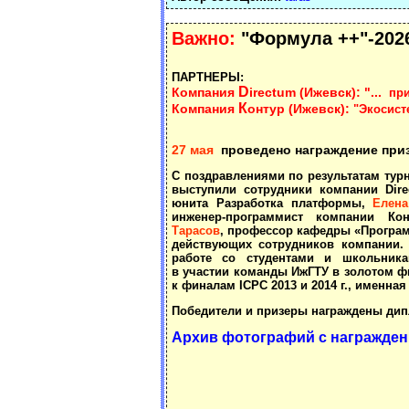
Важно:
"Формула ++"-202
ПАРТНЕРЫ:
D
Компания
irectum (Ижевск): "...
при
К
Компания
онтур (Ижевск):
"Экосисте
27 мая
проведено награждение приз
С поздравлениями по результатам тур
выступили сотрудники компании Dir
юнита Разработка платформы,
Елен
инженер-программист компании К
Тарасов
, профессор кафедры «Програм
действующих сотрудников компании. 
работе со студентами и школьник
в участии команды ИжГТУ в золотом фи
к финалам ICPC 2013 и 2014 г., именна
Победители и призеры награждены ди
Архив фотографий с награжден