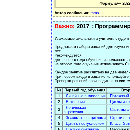
Формула++ 2022
Автор сообщения:
taras
Важно:
2017 : Программир
Уважаемые школьники и учителя, студент
Предлагаем наборы заданий для изучения
лет.
Рекомендуется
для первого года обучения использовать я
на втором годе обучения использовать С+
Каждое занятие рассчитано на две недели
При первом входе в задание используйте в
Проверка решений производится по систе
№
Первый год обучения
Втор
1
Линейные вычисления
Потоковый 
2
Ветвления
Циклы и те
Логические
3
Системы с
выражения
4
Знакомство с циклами
Строки в с
5
Цикл с постусловием
Класс Stri
6
Цикл со счетчиком
Массивы из 