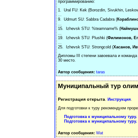
программированию:
1. Ural FU: Kek (Borozdin, Sivukhin, Leskov
...
9. Udmurt SU: Sabbra Cadabra (
Кораблино
...
15. Izhevsk STU: %teamname% (
Наймуши
...
19. Izhevsk STU: Plushki (
Филимонов, Ег
...
25. Izhevsk STU: Strongcold (
Хасанов, Ив
Дипломы III степени завоевала и команда
30 место.
Автор сообщения:
taras
Муниципальный тур олим
Регистрация открыта
.
Инструкция
.
Для подготовки к туру рекомендуем проре
Подготовка к муниципальному туру. 
Подготовка к муниципальному туру. 
Автор сообщения:
Wat