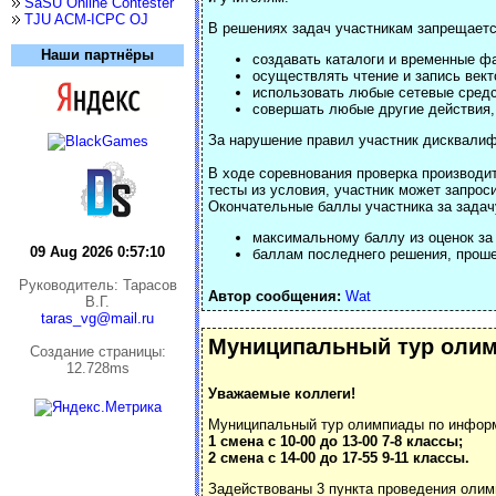
SaSU Online Contester
TJU ACM-ICPC OJ
В решениях задач участникам запрещаетс
Наши партнёры
создавать каталоги и временные ф
осуществлять чтение и запись вект
использовать любые сетевые средс
совершать любые другие действия
За нарушение правил участник дисквали
В ходе соревнования проверка производи
тесты из условия, участник может запрос
Окончательные баллы участника за задач
максимальному баллу из оценок за 
09 Aug 2026 0:57:10
баллам последнего решения, проше
Руководитель: Тарасов
Автор сообщения:
Wat
В.Г.
taras_vg@mail.ru
Муниципальный тур олим
Cоздание страницы:
12.728ms
Уважаемые коллеги!
Муниципальный тур олимпиады по инфор
1 смена с 10-00 до 13-00 7-8 классы;
2 смена с 14-00 до 17-55 9-11 классы.
Задействованы 3 пункта проведения олимп