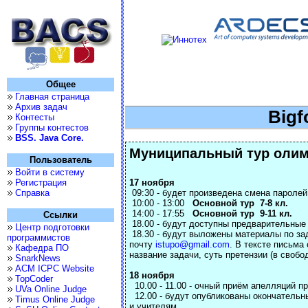
Общее
Главная страница
Архив задач
Bigf
Контесты
Группы контестов
BSS. Java Core.
Муниципальный тур олим
Пользователь
Войти в систему
Регистрация
17 ноября
Справка
09:30 - будет произведена смена паролей
10:00 - 13:00
Основной тур 7-8 кл.
14:00 - 17:55
Основной тур 9-11 кл.
Ссылки
18.00 - будут доступны предварительные
Центр подготовки
18.30 - будут выложены материалы по за
программистов
почту
istupo@gmail.com
. В тексте письма
Кафедра ПО
название задачи, суть претензии (в свобо
SnarkNews
ACM ICPC Website
18 ноября
TopCoder
10.00 - 11.00 - очный приём апелляций пр
UVa Online Judge
12.00 - будут опубликованы окончательн
Timus Online Judge
и учителям.