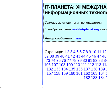
IT-ПЛАНЕТА: XI МЕЖДУН
информационных технол
Уважаемые студенты и преподаватели!
1 ноября на сайте
world-it-planet.org
стар
Автор сообщения:
taras
Страница:
1
2
3
4
5
6
7
8
9
10
11
12
37
38
39
40
41
42
43
44
45
46
47
48
73
74
75
76
77
78
79
80
81
82
83
8
106
107
108
109
110
111
112
113
11
132
133
134
135
136
137
138
139
157
158
159
160
161
162
163
164
182
183
184