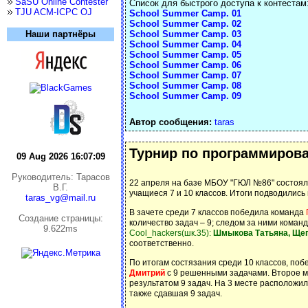
SaSU Online Contester
Список для быстрого доступа к контестам
TJU ACM-ICPC OJ
School Summer Camp. 01
School Summer Camp. 02
Наши партнёры
School Summer Camp. 03
School Summer Camp. 04
School Summer Camp. 05
School Summer Camp. 06
School Summer Camp. 07
School Summer Camp. 08
School Summer Camp. 09
Автор сообщения:
taras
Турнир по программирова
09 Aug 2026 16:07:10
Руководитель: Тарасов
22 апреля на базе МБОУ "ГЮЛ №86" состоялс
В.Г.
учащиеся 7 и 10 классов. Итоги подводились 
taras_vg@mail.ru
В зачете среди 7 классов победила команда
Cоздание страницы:
количество задач – 9; следом за ними коман
9.622ms
Cool_hackers(шк.35):
Шмыкова Татьяна, Щег
соответственно.
По итогам состязания среди 10 классов, по
Дмитрий
с 9 решенными задачами. Второе 
результатом 9 задач. На 3 месте расположи
также сдавшая 9 задач.