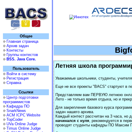
Общее
Главная страница
Архив задач
Bigf
Контесты
Группы контестов
BSS. Java Core.
Летняя школа программи
Пользователь
Войти в систему
Регистрация
Уважаемые школьники, студенты, учителя
Справка
Еще не все проекты "BACS" стартуют в пе
Ссылки
Представляем вам ПЕРВУЮ летнюю онлай
Центр подготовки
Лето - не только время отдыха, но и прек
программистов
Кафедра ПО
Для закрепления базового курса програм
SnarkNews
задач нашего архива.
ACM ICPC Website
Каждый контест рассчитан на 3 часа, но 
TopCoder
начинался с нуля
, рекомендуется в перв
UVa Online Judge
проводят студенты кафедры ПО Максим П
Timus Online Judge