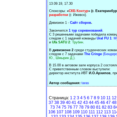
13.09.19, 17.30
Спонсоры:
«
СКБ Контур
» (г. Екатеринбур
разработки
(г. Ижевск).
Дивизион 1 -
Сайт сборов
.
Закончился
1 тур соревнований
.
С 3 решенными задачами победила кома
следом с 1 задачей команды
Ural FU 1
: М
и
Ufa SATU 2
: Трубин
.
В
дивизионе 2
среди студенческих коман
следом с 7 задачами
The Cringe
(Бендерс
Ю., Шмырин Д.)
.
В 15.00 в актовом зале корпуса 2 состоя
С приветственным словом выступили:
директор института ИВТ
И.О.Архипов
, п
Автор сообщения:
taras
Страница:
1
2
3
4
5
6
7
8
9
10
11
12
37
38
39
40
41
42
43
44
45
46
47
48
73
74
75
76
77
78
79
80
81
82
83
8
106
107
108
109
110
111
112
113
11
132
133
134
135
136
137
138
139