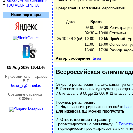
SaSU Online Contester
TJU ACM-ICPC OJ
Предлагаем Расписание мероприятия.
Наши партнёры
Дата
Время
09:00 – 09:30
Регистрация
09:30 – 10:00
Открытие
05.10.2019 (сб)
10:00 – 10:55
Пробный тур
11:00 – 16:00
Основной ту
16:00 – 17:30
Разбор зада
Автор сообщения:
taras
09 Aug 2026 10:43:47
Всероссийская олимпиада
Руководитель: Тарасов
В.Г.
Открыта регистрация на школьный тур ол
taras_vg@mail.ru
В Ижевске школьный тур будет проведен 8
7-8 классы с 9-00 до 12-00, 9-11 классы с 
Cоздание страницы:
8.886ms
Порядок регистрации.
1. Надо зарегистрироваться на сайте
bacs.
Для Ижевска п.2 можно пропустить
2.
Ответственный по району
- регистрируется на олимпиаду - "
Регистр
- периодически просматривает заявки и по