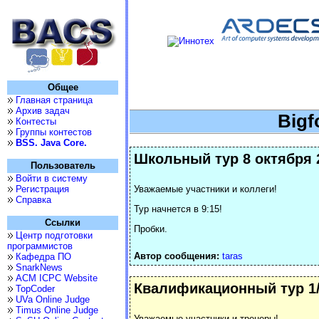
Общее
Главная страница
Архив задач
Bigf
Контесты
Группы контестов
BSS. Java Core.
Школьный тур 8 октября 
Пользователь
Войти в систему
Регистрация
Уважаемые участники и коллеги!
Справка
Тур начнется в 9:15!
Ссылки
Пробки.
Центр подготовки
программистов
Автор сообщения:
taras
Кафедра ПО
SnarkNews
ACM ICPC Website
Квалификационный тур 1/
TopCoder
UVa Online Judge
Timus Online Judge
Уважаемые участники и тренеры!