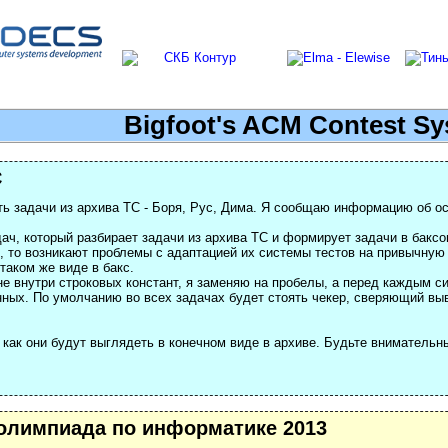
Bigfoot's ACM Contest S
C
ть задачи из архива TC - Боря, Рус, Дима. Я сообщаю информацию об о
дач, который разбирает задачи из архива TC и формирует задачи в бакс
, то возникают проблемы с адаптацией их системы тестов на привычную
 таком же виде в бакс.
е внутри строковых констант, я заменяю на пробелы, а перед каждым сим
нных. По умолчанию во всех задачах будет стоять чекер, сверяющий вы
как они будут выглядеть в конечном виде в архиве. Будьте внимательны.
олимпиада по информатике 2013