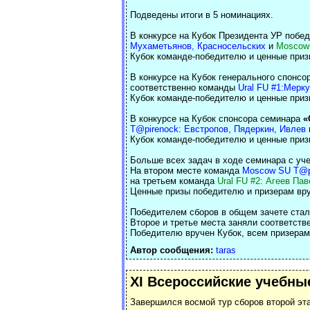
Подведены итоги в 5 номинациях.
В конкурсе на Кубок Президента УР побе
Мухаметьянов, Красносельских
и
Moscow 
Кубок команде-победителю и ценные при
В конкурсе на Кубок генерального спонс
соответственно команды
Ural FU #1:Мерк
Кубок команде-победителю и ценные при
В конкурсе на Кубок спонсора семинара
«
T@pirenock: Евстропов, Пядеркин, Ивлев
Кубок команде-победителю и ценные при
Больше всех задач в ходе семинара с у
На втором месте команда
Moscow SU T@pi
на третьем команда
Ural FU #2: Агеев Па
Ценные призы победителю и призерам в
Победителем сборов в общем зачете ста
Второе и третье места заняли соответст
Победителю вручен Кубок, всем призерам
Автор сообщения:
taras
XI Всероссийские учебны
Завершился восмой тур сборов второй эт