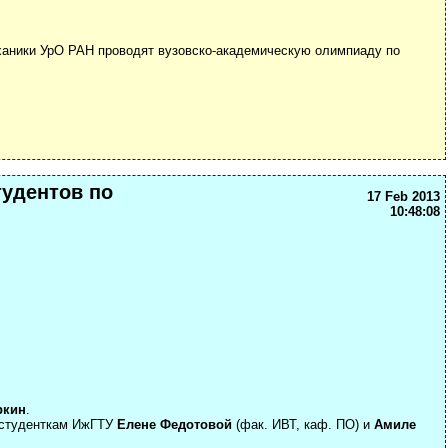
ханики УрО РАН проводят вузовско-академическую олимпиаду по
тудентов по
17 Feb 2013
10:48:08
ркин
.
я студенткам ИжГТУ
Елене Федотовой
(фак. ИВТ, каф. ПО) и
Амиле