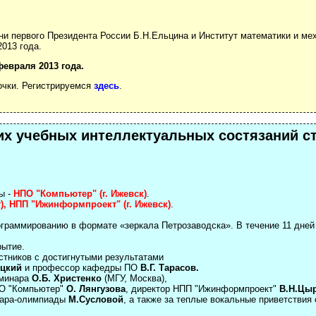
и первого Президента России Б.Н.Ельцина и Институт математики и ме
2013 года.
евраля 2013 года.
очки. Регистрируемся
здесь
.
их учебных интеллектуальных состязаний с
ы -
НПО "Компьютер" (г. Ижевск)
.
г), НПП "Ижинформпроект" (г. Ижевск)
.
граммированию в формате «зеркала Петрозаводска». В течение 11 дней
рытие.
тников с достигнутыми результатами
ицкий
и профессор кафедры ПО
В.Г. Тарасов.
еминара
О.Б. Христенко
(МГУ, Москва),
ПО "Компьютер"
О. Лянгузова
, директор НПП "Ижинформпроект"
В.Н.Цы
нара-олимпиады
М.Сусловой
, а также за теплые вокальные приветстви