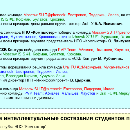
дила команда
Moscow SU T@pirenock: Евстропов, Пядеркин, Ивлев
, на 
ISIS #1: Кофман, Булатов, Крохина
.
зы всем призерам днем раньше вручил ректор ИжГТУ
Б.А. Якимович.
ора семинара
НПО «Компьютер»
победила команда
Moscow SU T@pirenoc
урьев, Мухаметьянов, Красносельских
и
Izhevsk STU #1: Бурлаков, Гати
зы всем призерам вручила представитель НПО «Компьютер»
О. Лянгузов
СКБ Контур»
победила команда
PVP Team: Абизяев, Чалышев, Хаустов
и
Moscow ISIS #1: Кофман, Булатов, Крохина
.
зы всем призерам вручил представитель «СКБ Контур»
М. Рубинчик.
четом дорешивания решила команда
Ural FU #1:Меркурьев, Мухаметьянов
renock: Евстропов, Пядеркин, Ивлев,
вел, Бороздин Кирилл, Кучумов Илья.
ручил директор НПП «Ижинформпроект»
В. Цыркин.
ла команда
Moscow SU T@pirenock: Евстропов, Пядеркин, Ивлев
.
венно команды
PVP Team: Абизяев, Чалышев, Хаустов
и
Ural FU #1:Мерк
 – памятные призы и дипломы.
е интеллектуальные состязания студентов
ап кубка НПО "Компьютер"