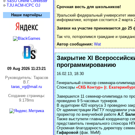
SaSU Online Contester
TJU ACM-ICPC OJ
Срочная весть для школьников!
Наши партнёры
Уральский федеральный университет имен
информатике, которая состоится 2 марта 
Заявки на участие принимаются до 25 ф
Так что, поторопимся граждане и граждан
Автор сообщения:
Wat
Закрытие XI Всероссийск
программированию
09 Aug 2026 11:23:21
16.02.13, 18.30
Руководитель: Тарасов
В.Г.
Генеральный спонсор семинара-олимпиад
taras_vg@mail.ru
Спонсоры
«СКБ Контур» (г. Екатеринбур
Cоздание страницы:
Завершился 11 семинар-олимпиада по про
9.178ms
проведено 9 5-часовых турниров.
В аудитории 420 корпуса 3 проведено зак
От администрации ИжГТУ поздравили учас
проректор по внеучебной работе
А.Г. Бал
Также выступили главный координатор с
представитель генерального спонсора Н
Огромная благодарность директору семи
Гафаровой
(фак. МиМ).