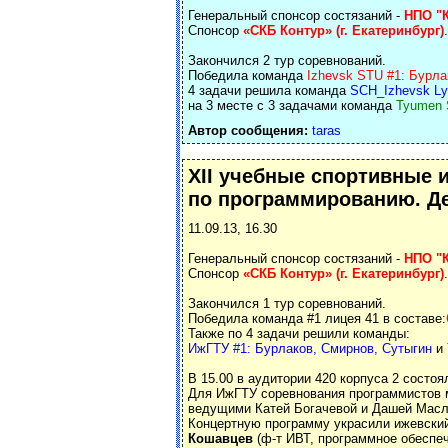
Генеральный спонсор состязаний -
НПО "К
Спонсор
«СКБ Контур» (г. Екатеринбург)
.
Закончился 2 тур соревнований.
Победила команда
Izhevsk STU #1: Бурла
4 задачи решила команда
SCH_Izhevsk Ly
на 3 месте с 3 задачами команда
Tyumen 
Автор сообщения:
taras
XII учебные спортивные 
по программированию. Де
11.09.13, 16.30
Генеральный спонсор состязаний -
НПО "К
Спонсор
«СКБ Контур» (г. Екатеринбург)
.
Закончился 1 тур соревнований.
Победила команда #1 лицея 41 в составе:
Также по 4 задачи решили команды:
ИжГТУ #1: Бурлаков, Смирнов, Сутыгин
и
В 15.00 в аудитории 420 корпуса 2 состо
Для ИжГТУ соревнования программистов м
ведущими Катей Богачевой и Дашей Масл
Концертную программу украсили ижевски
Кошавцев
(ф-т ИВТ, программное обеспеч