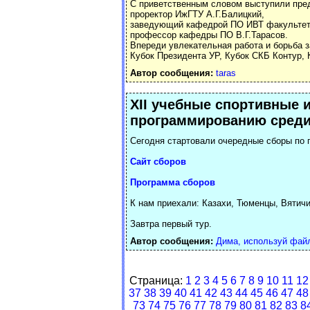
С приветственным словом выступили пре
проректор ИжГТУ А.Г.Балицкий,
заведующий кафедрой ПО ИВТ факультет
профессор кафедры ПО В.Г.Тарасов.
Впереди увлекательная работа и борьба з
Кубок Президента УР, Кубок СКБ Контур,
Автор сообщения:
taras
XII учебные спортивные 
программированию среди
Сегодня стартовали очередные сборы по
Сайт сборов
Программа сборов
К нам приехали: Казахи, Тюменцы, Вятич
Завтра первый тур.
Автор сообщения:
Дима, используй фай
Страница:
1
2
3
4
5
6
7
8
9
10
11
12
37
38
39
40
41
42
43
44
45
46
47
48
73
74
75
76
77
78
79
80
81
82
83
8