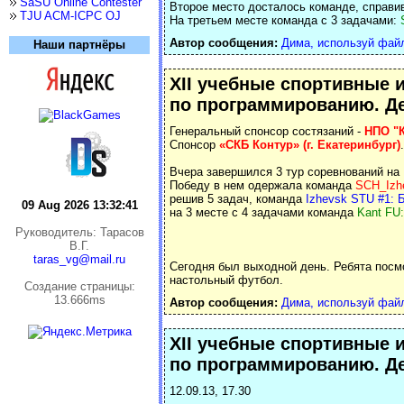
SaSU Online Contester
Второе место досталось команде, справи
TJU ACM-ICPC OJ
На третьем месте команда с 3 задачами:
Автор сообщения:
Дима, используй фай
Наши партнёры
XII учебные спортивные 
по программированию. Де
Генеральный спонсор состязаний -
НПО "К
Спонсор
«СКБ Контур» (г. Екатеринбург)
.
Вчера завершился 3 тур соревнований на
Победу в нем одержала команда
SCH_Izhe
решив 5 задач, команда
Izhevsk STU #1: 
09 Aug 2026 13:32:41
на 3 месте с 4 задачами команда
Kant FU:
Руководитель: Тарасов
В.Г.
taras_vg@mail.ru
Сегодня был выходной день. Ребята посмот
настольный футбол.
Cоздание страницы:
13.666ms
Автор сообщения:
Дима, используй фай
XII учебные спортивные 
по программированию. Де
12.09.13, 17.30