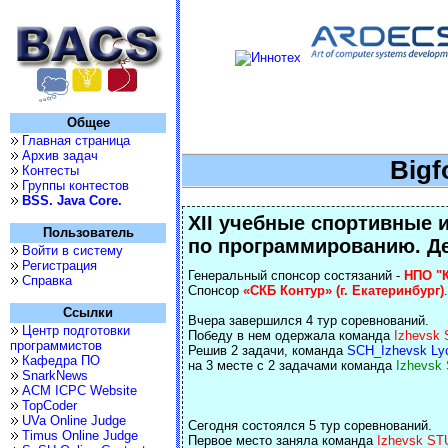
Общее
Главная страница
Архив задач
Bigf
Контесты
Группы контестов
BSS. Java Core.
XII учебные спортивные 
Пользователь
по программированию. Де
Войти в систему
Регистрация
Генеральный спонсор состязаний -
НПО "К
Справка
Спонсор
«СКБ Контур» (г. Екатеринбург)
.
Ссылки
Вчера завершился 4 тур соревнований.
Центр подготовки
Победу в нем одержала команда
Izhevsk 
программистов
Решив 2 задачи, команда
SCH_Izhevsk Ly
Кафедра ПО
на 3 месте с 2 задачами команда
Izhevsk 
SnarkNews
ACM ICPC Website
TopCoder
UVa Online Judge
Сегодня состоялся 5 тур соревнований.
Timus Online Judge
Первое место заняла команда
Izhevsk ST