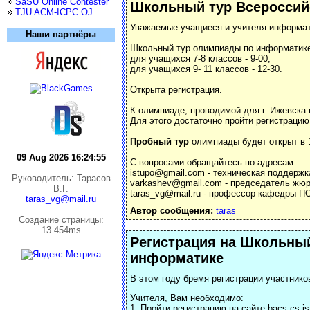
SaSU Online Contester
Школьный тур Всероссий
TJU ACM-ICPC OJ
Уважаемые учащиеся и учителя информат
Наши партнёры
Школьный тур олимпиады по информатик
для учащихся 7-8 классов - 9-00,
для учащихся 9- 11 классов - 12-30.
Открыта регистрация.
К олимпиаде, проводимой для г. Ижевска 
Для этого достаточно пройти регистрацию
Пробный тур
олимпиады будет открыт в 1
09 Aug 2026 16:24:55
С вопросами обращайтесь по адресам:
istupo@gmail.com - техническая поддержк
Руководитель: Тарасов
varkashev@gmail.com - председатель жю
В.Г.
taras_vg@mail.ru - профессор кафедры П
taras_vg@mail.ru
Автор сообщения:
taras
Cоздание страницы:
13.454ms
Регистрация на Школьны
информатике
В этом году бремя регистрации участнико
Учителя, Вам необходимо:
1. Пройти регистрацию на сайте bacs.cs.i