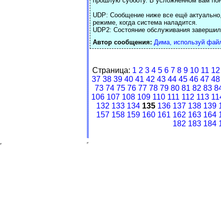
прошлую субботу. В усложненном вам пона
UDP: Сообщение ниже все ещё актуально,
режиме, когда система наладится.
UDP2: Состояние обслуживания завершил
Автор сообщения:
Дима, используй фай
Страница:
1
2
3
4
5
6
7
8
9
10
11
12
37
38
39
40
41
42
43
44
45
46
47
48
73
74
75
76
77
78
79
80
81
82
83
8
106
107
108
109
110
111
112
113
11
132
133
134
135
136
137
138
139
157
158
159
160
161
162
163
164
182
183
184