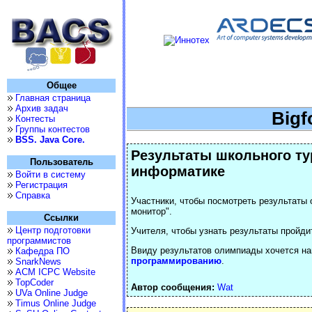
Общее
Главная страница
Архив задач
Bigf
Контесты
Группы контестов
BSS. Java Core.
Результаты школьного т
Пользователь
информатике
Войти в систему
Регистрация
Справка
Участники, чтобы посмотреть результаты
монитор".
Ссылки
Центр подготовки
Учителя, чтобы узнать результаты пройди
программистов
Ввиду результатов олимпиады хочется на
Кафедра ПО
программированию
.
SnarkNews
ACM ICPC Website
TopCoder
Автор сообщения:
Wat
UVa Online Judge
Timus Online Judge