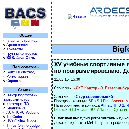
Общее
Главная страница
Архив задач
Bigf
Контесты
Группы контестов
BSS. Java Core.
XV учебные спортивные 
Пользователь
по программированию. Де
Войти в систему
Регистрация
12.02.15, 16.30
Справка
Спонсоры:
«СКБ Контур» (г. Екатеринбур
Ссылки
Центр подготовки
Закончился
2 тур соревнований
.
программистов
Победила команда
SPb SU First Ascent: 
Кафедра ПО
На втором месте команда
Almaty IITU 1: 
SnarkNews
Izhevsk STU + Udm SU: Абизяев, Сутыгин
ACM ICPC Website
TopCoder
С лекцией выступил руководитель научно
UVa Online Judge
декан факультета МиЕН, д.т.н., професс
Timus Online Judge