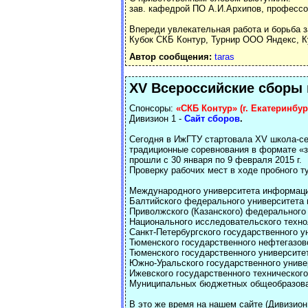
зав. кафедрой ПО А.И.Архипов, профессо
Впереди увлекательная работа и борьба з
Кубок СКБ Контур, Турнир ООО Яндекс, К
Автор сообщения:
taras
XV Всероссийские сборы
Спонсоры:
«СКБ Контур» (г. Екатеринбург
Дивизион 1 -
Сайт сборов
.
Сегодня в ИжГТУ стартовала XV школа-се
традиционные соревнования в формате «з
прошли с 30 января по 9 февраля 2015 г.
Проверку рабочих мест в ходе пробного т
Международного университета информацио
Балтийского федерального университета и
Приволжского (Казанского) федерального у
Национального исследовательского технол
Санкт-Петербургского государственного ун
Тюменского государственного нефтегазово
Тюменского государственного университета
Южно-Уральского государственного универ
Ижевского государственного технического
Муниципальных бюджетных общеобразоват
В это же время на нашем сайте (Дивизион