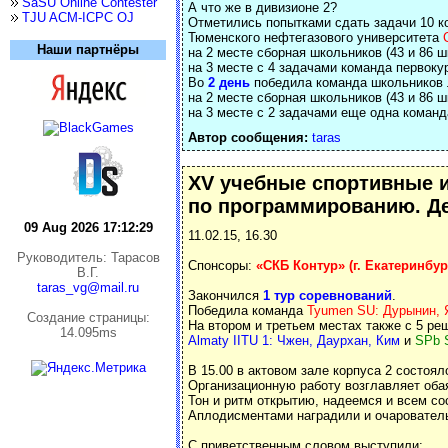
SaSU Online Contester
А что же в дивизионе 2?
TJU ACM-ICPC OJ
Отметились попытками сдать задачи 10 к
Тюменского нефтегазового университета
Наши партнёры
на 2 месте сборная школьников (43 и 86 
на 3 месте с 4 задачами команда первок
Во
2 день
победила команда школьников
на 2 месте сборная школьников (43 и 86 
на 3 месте с 2 задачами еще одна коман
Автор сообщения:
taras
XV учебные спортивные 
по программированию. Де
09 Aug 2026 17:12:30
11.02.15, 16.30
Руководитель: Тарасов
Спонсоры:
«СКБ Контур» (г. Екатеринбур
В.Г.
taras_vg@mail.ru
Закончился
1 тур соревнований
.
Победила команда
Tyumen SU: Дурынин, 
Cоздание страницы:
На втором и третьем местах также с 5 р
14.095ms
Almaty IITU 1: Чжен, Даурхан, Ким
и
SPb S
В 15.00 в актовом зале корпуса 2 состоя
Организационную работу возглавляет об
Тон и ритм открытию, надеемся и всем со
Аплодисментами наградили и очарователь
С приветственным словом выступили: