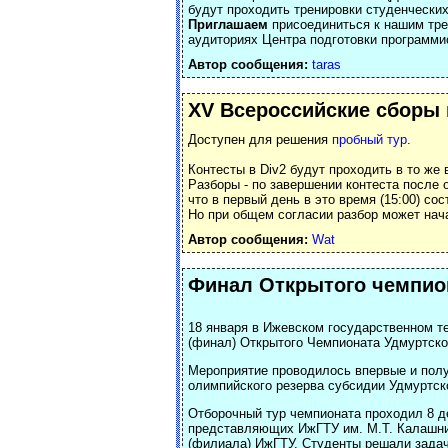
будут проходить тренировки студенчески
Приглашаем
присоединиться к нашим тре
аудиториях Центра подготовки программи
Автор сообщения:
taras
XV Всероссийские сборы 
Доступен для решения
пробный тур
.
Контесты в Div2 будут проходить в то же 
Разборы - по завершении контеста после 
что в первый день в это время (15:00) со
Но при общем согласии разбор может нач
Автор сообщения:
Wat
Финал Открытого чемпио
18 января в Ижевском государственном т
(финал) Открытого Чемпионата Удмуртско
Мероприятие проводилось впервые и полу
олимпийского резерва субсидии Удмуртск
Отборочный тур чемпионата проходил 8 де
представляющих ИжГТУ им. М.Т. Калашник
(филиала) ИжГТУ. Студенты решали задач