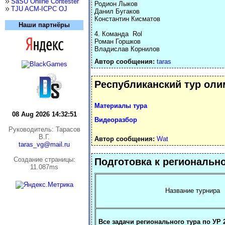
SaSU Online Contester
Родион Лыков
TJU ACM-ICPC OJ
Данил Бугаков
Константин Кисматов
Наши партнёры
4. Команда Rol
Роман Горшков
Владислав Корнилов
Автор сообщения:
taras
Республиканский тур оли
Материалы тура
08 Aug 2026 14:32:52
Видеоразбор
Руководитель: Тарасов
В.Г.
Автор сообщения:
Wat
taras_vg@mail.ru
Cоздание страницы:
Подготовка к региональ
11.087ms
Название турнира
Все задачи регионального тура по УР 