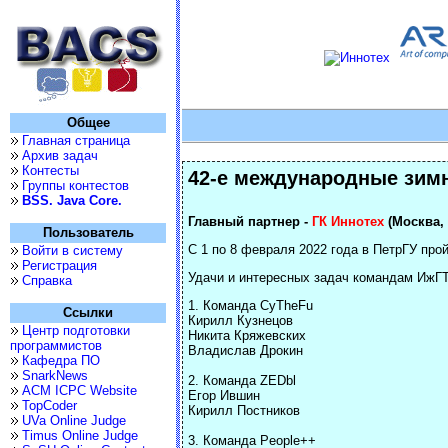
Общее
Главная страница
Архив задач
Контесты
42-е международные зим
Группы контестов
BSS. Java Core.
Главный партнер -
ГК Иннотех
(Москва, 
Пользователь
С 1 по 8 февраля 2022 года в ПетрГУ пр
Войти в систему
Регистрация
Удачи и интересных задач командам ИжГ
Справка
1. Команда CyTheFu
Ссылки
Кирилл Кузнецов
Центр подготовки
Никита Кряжевских
программистов
Владислав Дрокин
Кафедра ПО
SnarkNews
2. Команда ZEDbl
ACM ICPC Website
Егор Ившин
TopCoder
Кирилл Постников
UVa Online Judge
Timus Online Judge
3. Команда People++