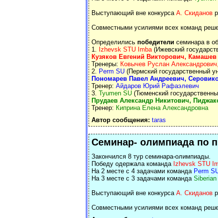
Выступающий вне конкурса
А. Скиданов
р
Совместными усилиями всех команд решен
Определились
победители
семинара в об
1.
Izhevsk STU Imba
(Ижевский государств
Кузяков Евгений Викторович, Камашев
Тренеры:
Ковычев Руслан Александрович,
2.
Perm SU
(Пермский государственный ун
Пономарев Павел Андреевич, Серовик
Тренер:
Айдаров Юрий Рафаэлевич
3.
Tyumen SU
(Тюменский государственный
Прудаев Александр Никитович, Пиджак
Тренер:
Киприна Елена Александровна
Автор сообщения:
taras
Семинар- олимпиада по 
Закончился 8 тур семинара-олимпиады.
Победу одержала команда
Izhevsk STU I
На 2 месте с 4 задачами команда
Perm SU
На 3 месте с 3 задачами команда
Siberian
Выступающий вне конкурса
А. Скиданов
р
Совместными усилиями всех команд решен