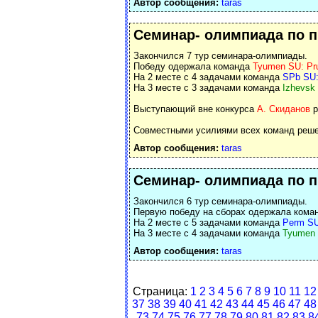
Автор сообщения:
taras
Семинар- олимпиада по 
Закончился 7 тур семинара-олимпиады.
Победу одержала команда
Tyumen SU: Pru
На 2 месте с 4 задачами команда
SPb SU:
На 3 месте с 3 задачами команда
Izhevsk
Выступающий вне конкурса
А. Скиданов
р
Совместными усилиями всех команд решен
Автор сообщения:
taras
Семинар- олимпиада по 
Закончился 6 тур семинара-олимпиады.
Первую победу на сборах одержала кома
На 2 месте с 5 задачами команда
Perm SU
На 3 месте с 4 задачами команда
Tyumen 
Автор сообщения:
taras
Страница:
1
2
3
4
5
6
7
8
9
10
11
12
37
38
39
40
41
42
43
44
45
46
47
48
73
74
75
76
77
78
79
80
81
82
83
8