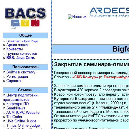
Общее
Главная страница
Архив задач
Bigf
Контесты
Группы контестов
BSS. Java Core.
Закрытие семинара-олим
Пользователь
Войти в систему
Генеральный спонсор семинара-олимпиад
Регистрация
Спонсор -
«СКБ Контур» (г. Екатеринбург
Справка
Завершился семинар-олимпиада по прогр
Ссылки
В аудитории 420 корпуса 2 проведено зак
Красочной нотой прозвучало перед участ
Центр подготовки
Кучеренко Екатерины
- призера в номин
программистов
студенческая весна" (г. Казань, 2009 г.) и
Кафедра ПО
танцевального ансамбля
"Фанки-джаз"
, 
SnarkNews
танцевальной олимпиаде в г. Москве в 200
ACM ICPC Website
От администрации ИжГТУ выступили и поз
TopCoder
проректор по учебно-воспитательной раб
UVa Online Judge
Timus Online Judge
Подведены итоги в 3 номинациях.