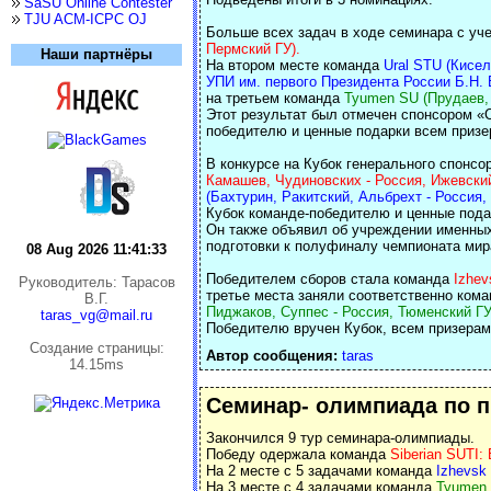
SaSU Online Contester
TJU ACM-ICPC OJ
Больше всех задач в ходе семинара с у
Пермский ГУ).
Наши партнёры
На втором месте команда
Ural STU (Кисел
УПИ им. первого Президента России Б.Н. 
на третьем команда
Tyumen SU (Прудаев, 
Этот результат был отмечен спонсором «С
победителю и ценные подарки всем призе
В конкурсе на Кубок генерального спон
Камашев, Чудиновских - Россия, Ижевски
(Бахтурин, Ракитский, Альбрехт - Россия,
Кубок команде-победителю и ценные под
Он также объявил об учреждении именны
подготовки к полуфиналу чемпионата мир
08 Aug 2026 11:41:33
Победителем сборов стала команда
Izhev
Руководитель: Тарасов
третье места заняли соответственно ком
В.Г.
Пиджаков, Суппес - Россия, Тюменский ГУ
taras_vg@mail.ru
Победителю вручен Кубок, всем призерам
Cоздание страницы:
Автор сообщения:
taras
14.15ms
Семинар- олимпиада по 
Закончился 9 тур семинара-олимпиады.
Победу одержала команда
Siberian SUTI: 
На 2 месте с 5 задачами команда
Izhevsk
На 3 месте с 4 задачами команда
Tyumen 