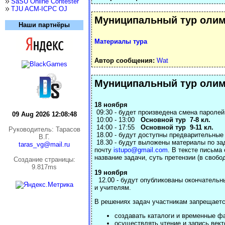
SaSU Online Contester
TJU ACM-ICPC OJ
Муниципальный тур олим
Наши партнёры
Материалы тура
Автор сообщения:
Wat
Муниципальный тур олим
18 ноября
09:30 - будет произведена смена паролей
09 Aug 2026 12:08:48
10:00 - 13:00
Основной тур 7-8 кл.
14:00 - 17:55
Основной тур 9-11 кл.
Руководитель: Тарасов
18.00 - будут доступны предварительные
В.Г.
18.30 - будут выложены материалы по за
taras_vg@mail.ru
почту
istupo@gmail.com
. В тексте письма
название задачи, суть претензии (в свобо
Cоздание страницы:
9.817ms
19 ноября
12.00 - будут опубликованы окончательн
и учителям.
В решениях задач участникам запрещаетс
создавать каталоги и временные ф
осуществлять чтение и запись вект