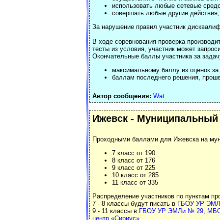
использовать любые сетевые средс
совершать любые другие действия
За нарушение правил участник дисквали
В ходе соревнования проверка производи
тесты из условия, участник может запрос
Окончательные баллы участника за задач
максимальному баллу из оценок за 
баллам последнего решения, проше
Автор сообщения:
Wat
Ижевск - Муниципальный
Проходными баллами для Ижевска на мун
7 класс от 190
8 класс от 176
9 класс от 225
10 класс от 285
11 класс от 335
Распределение участников по пунктам п
7 - 8 классы будут писать в
ГБОУ УР ЭМЛ
9 - 11 классы в
ГБОУ УР ЭМЛи № 29
,
МБО
центр
«
Сириус
»