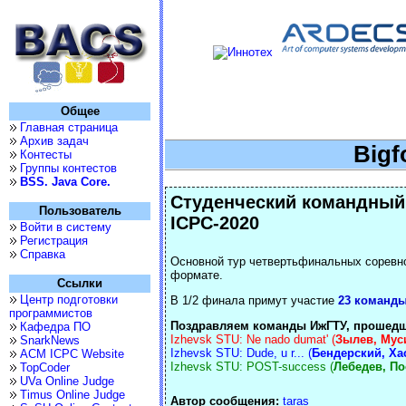
Общее
Главная страница
Архив задач
Bigf
Контесты
Группы контестов
BSS. Java Core.
Студенческий командный
Пользователь
ICPC-2020
Войти в систему
Регистрация
Справка
Основной тур четвертьфинальных соревн
формате.
Ссылки
Центр подготовки
В 1/2 финала примут участие
23 команд
программистов
Поздравляем команды ИжГТУ, прошедш
Кафедра ПО
Izhevsk STU: Ne nado dumat' (
Зылев, Мус
SnarkNews
Izhevsk STU: Dude, u r... (
Бендерский, Ха
ACM ICPC Website
Izhevsk STU: POST-success (
Лебедев, П
TopCoder
UVa Online Judge
Timus Online Judge
Автор сообщения:
taras